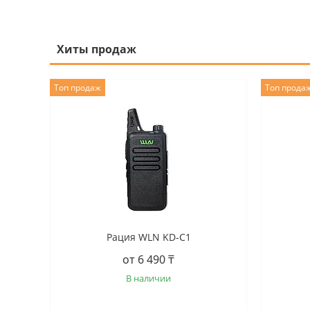
Хиты продаж
Топ продаж
Топ прода
Рация WLN KD-C1
от 6 490 ₸
В наличии