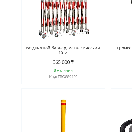
Раздвижной барьер, металлический,
Громко
10 м.
365 000 ₸
В наличии
ERO880420