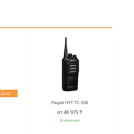
0 дней
Рация HYT TC-508
от 46 975 ₸
В наличии