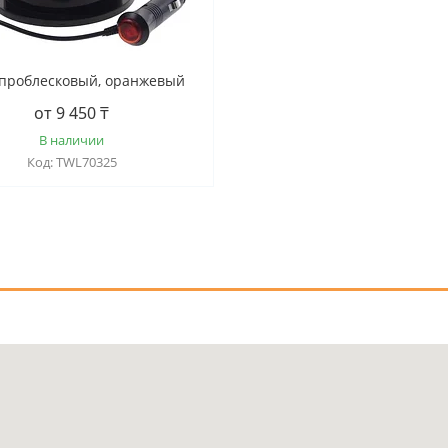
проблесковый, оранжевый
от 9 450 ₸
В наличии
TWL70325