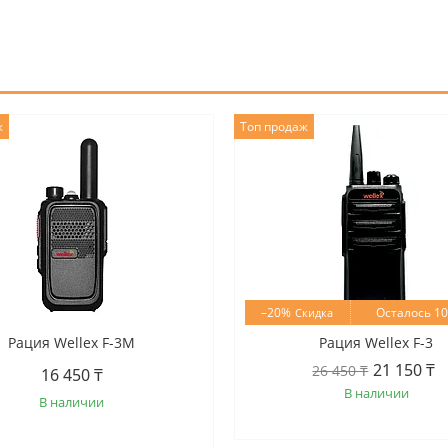
ж
Топ продаж
–20%
Осталось 1
Рация Wellex F-3M
Рация Wellex F-3
21 150 ₸
26 450 ₸
16 450 ₸
В наличии
В наличии