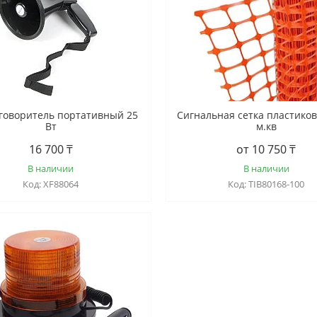
говоритель портативный 25
Сигнальная сетка пластикова
Вт
м.кв
16 700 ₸
от 10 750 ₸
В наличии
В наличии
XF88064
TIB80168-100