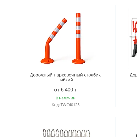
Дорожный парковочный столбик,
До
гибкий
от 6 400 ₸
В наличии
TWC40125