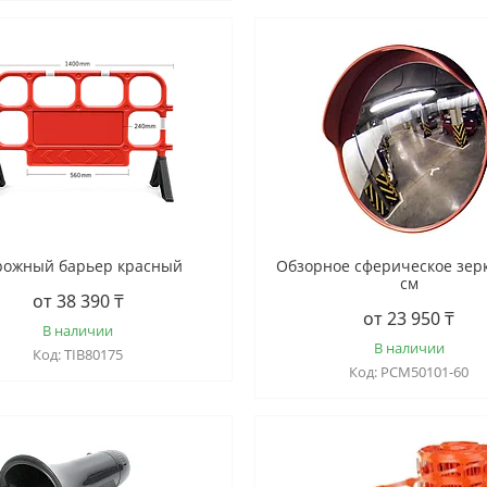
рожный барьер красный
Обзорное сферическое зерк
см
от 38 390 ₸
от 23 950 ₸
В наличии
В наличии
TIB80175
РСМ50101-60