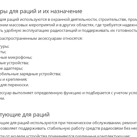
ары для раций и их назначение
для раций используются в охранной деятельности, строительстве, пр
нии массовых мероприятий и в других областях, где требуется надеж
ь удобную эксплуатацию радиостанций и поддерживать их готовность 
 распространенным аксессуарам относятся:
туры;
ты;
ные микрофоны;
ые устройства;
е адаптеры;
обильные зарядные устройства;
ы и крепления;
для переноски.
ессуар выполняет определенную функцию и подбирается с учетом усло
ии.
тующие для раций
щие для раций используются при техническом обслуживании, ремонте
позволяет поддерживать стабильную работу средств радиосвязи без н
сти от модели устройства применяются различные комплектующие: