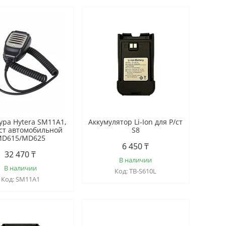
ура Hytera SM11A1,
Аккумулятор Li-Ion для Р/ст
/ст автомобильной
S8
D615/MD625
6 450 ₸
32 470 ₸
В наличии
В наличии
TB-S610L
SM11A1