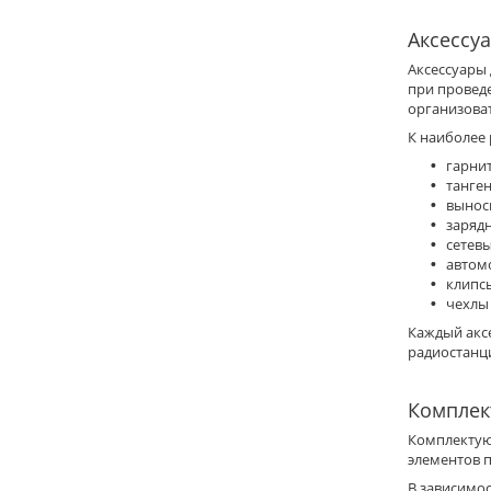
Аксессу
Аксессуары 
при проведе
организоват
К наиболее
гарни
танген
вынос
зарядн
сетевы
автом
клипс
чехлы 
Каждый акс
радиостанц
Комплек
Комплектую
элементов 
В зависимо