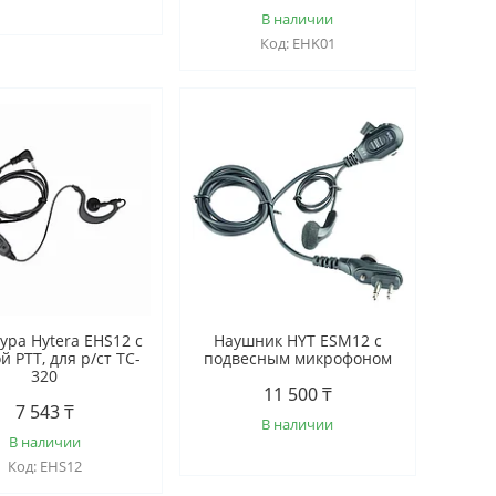
В наличии
EHK01
ура Hytera EHS12 с
Наушник HYT ESM12 c
й РТТ, для р/ст TC-
подвесным микрофоном
320
11 500 ₸
7 543 ₸
В наличии
В наличии
EHS12