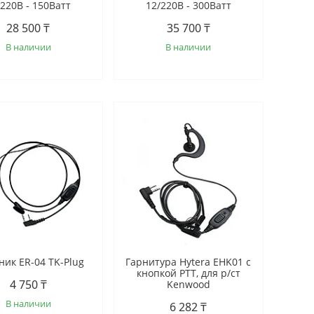
/220В - 150Ватт
12/220В - 300Ватт
28 500 ₸
35 700 ₸
В наличии
В наличии
ик ER-04 TK-Plug
Гарнитура Hytera EHK01 с
кнопкой РТТ, для р/ст
4 750 ₸
Kenwood
В наличии
6 282 ₸