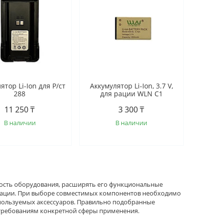
ятор Li-Ion для Р/ст
Аккумулятор Li-Ion, 3.7 V,
288
для рации WLN С1
11 250 ₸
3 300 ₸
В наличии
В наличии
ость оборудования, расширять его функциональные
атации. При выборе совместимых компонентов необходимо
спользуемых аксессуаров. Правильно подобранные
требованиям конкретной сферы применения.