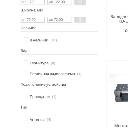
Ширина, мм
Зарядно
KD-C
Наличие
о
В наличии
41
Вид
Гарнитура
8
Петличная радиосистема
1
Подключение устройства
Проводное
1
Тип
Антенна
4
Монта