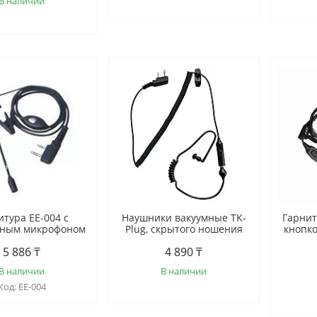
В наличии
итура EE-004 с
Наушники вакуумные TK-
Гарнит
нным микрофоном
Plug, скрытого ношения
кнопко
5 886 ₸
4 890 ₸
В наличии
В наличии
EE-004