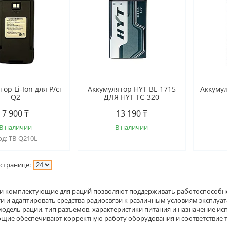
ор Li-Ion для Р/ст
Аккумулятор HYT BL-1715
Аккумул
Q2
ДЛЯ HYT TC-320
7 900 ₸
13 190 ₸
В наличии
В наличии
TB-Q210L
 и комплектующие для раций позволяют поддерживать работоспособн
и и адаптировать средства радиосвязи к различным условиям эксплу
модель рации, тип разъемов, характеристики питания и назначение и
щие обеспечивают корректную работу оборудования и соответствие 