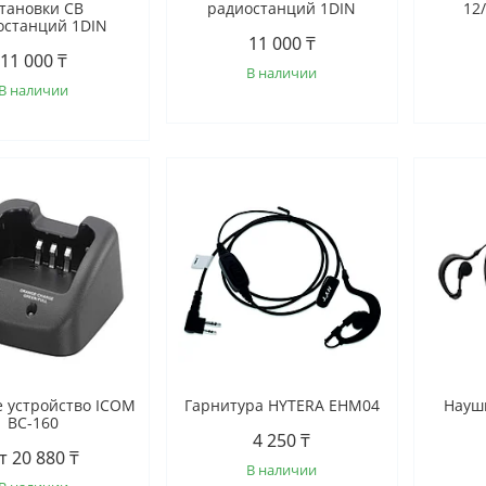
становки СВ
радиостанций 1DIN
12
останций 1DIN
11 000 ₸
11 000 ₸
В наличии
В наличии
 устройство ICOM
Гарнитура HYTERA EHM04
Наушн
BC-160
4 250 ₸
т 20 880 ₸
В наличии