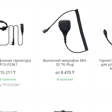
фонная гарнитура
Выносной микрофон MH-
Гарнит
P15-P23K1
02 TK-Plug
для р
M
15 211 ₸
от 8 470 ₸
В наличии
В наличии
TP15-P23K1