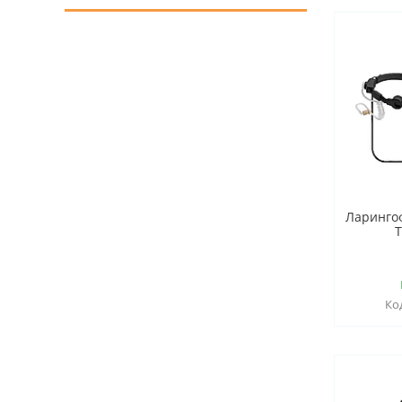
Ларинго
T