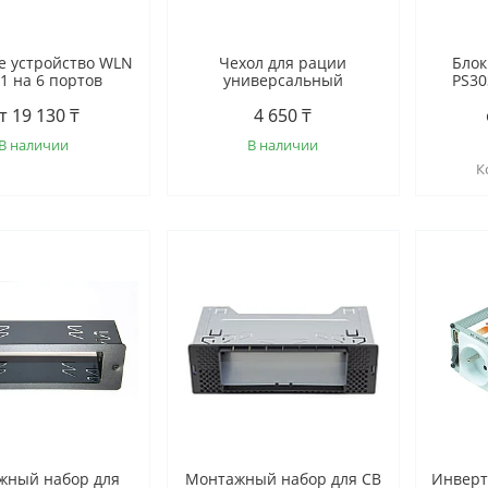
е устройство WLN
Чехол для рации
Блок
1 на 6 портов
универсальный
PS30
т 19 130 ₸
4 650 ₸
В наличии
В наличии
жный набор для
Монтажный набор для СВ
Инверт