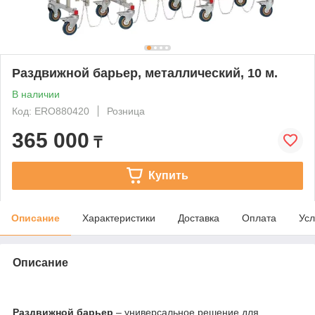
Раздвижной барьер, металлический, 10 м.
В наличии
Код: ERO880420
Розница
365 000
₸
Купить
Описание
Характеристики
Доставка
Оплата
Усл
Описание
Раздвижной барьер
– универсальное решение для