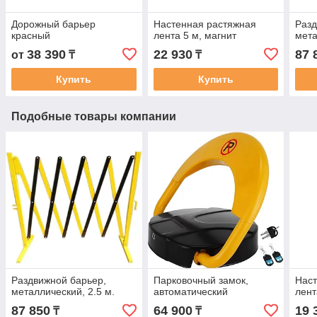
Дорожный барьер
Настенная растяжная
Разд
красный
лента 5 м, магнит
мета
38 390
22 930
87 
от
₸
₸
Купить
Купить
Подобные товары компании
Раздвижной барьер,
Парковочный замок,
Наст
металлический, 2.5 м.
автоматический
лент
87 850
64 900
19 
₸
₸