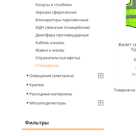
Конусы и столбики
Зеркала сферические
Блокираторы парковочные
ИДН (лежачие полицейские)
Демпфера противоударные
Кабель-каналы
Жилет 
Ty
Маяки и жезлы
Отражатели (катафоты)
Спецодежда
Освещение (электрика)
Крепеж
Расходные материалы
Металлодетекторы
Фильтры