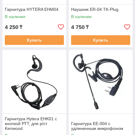
Гарнитура HYTERA EHM04
Наушник ER-04 TK-Plug
В наличии
В наличии
4 250
4 750
₸
₸
Купить
Купить
Гарнитура Hytera EHK01 с
кнопкой РТТ, для р/ст
Гарнитура EE-004 с
Kenwood
удлиненным микрофоном