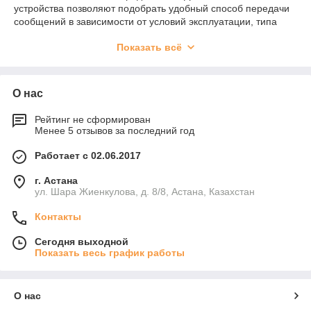
устройства позволяют подобрать удобный способ передачи
сообщений в зависимости от условий эксплуатации, типа
радиостанции и особенностей выполняемых задач. При
Показать всё
выборе аксессуаров необходимо учитывать совместимость с
конкретной моделью рации, тип разъема, конструкцию
устройства и условия использования.
О нас
Гарнитура для раций и особенности
Рейтинг не сформирован
применения
Менее 5 отзывов за последний год
Гарнитура для раций объединяет наушник и микрофон в
Работает с 02.06.2017
одном устройстве, обеспечивая передачу и прием голосовых
сообщений без необходимости постоянно удерживать
г. Астана
радиостанцию в руках. Такие аксессуары применяются
ул. Шара Жиенкулова, д. 8/8, Астана, Казахстан
сотрудниками охранных организаций, строительных
Контакты
компаний, промышленных предприятий, складских
комплексов, транспортных служб и служб безопасности.
Сегодня выходной
В зависимости от назначения используются различные типы
Показать весь график работы
гарнитур:
гарнитуры с заушным креплением;
О нас
акустические гарнитуры скрытого ношения;