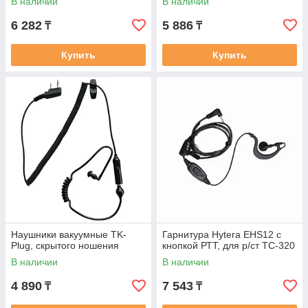
В наличии
В наличии
6 282
5 886
₸
₸
Купить
Купить
Наушники вакуумные TK-
Гарнитура Hytera EHS12 с
Plug, скрытого ношения
кнопкой РТТ, для р/ст TC-320
В наличии
В наличии
4 890
7 543
₸
₸