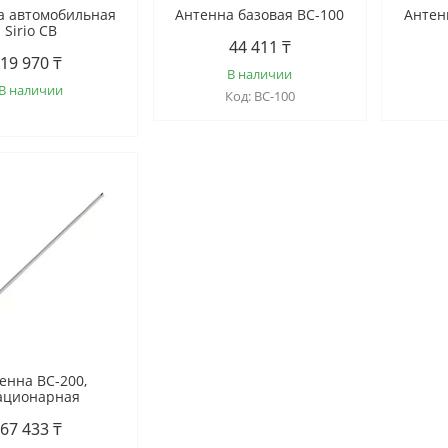
а автомобильная
Антенна базовая BC-100
Антен
Sirio CB
44 411 ₸
19 970 ₸
В наличии
В наличии
BC-100
енна BC-200,
ационарная
67 433 ₸