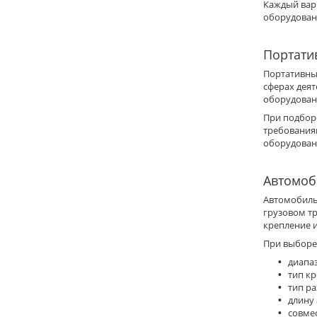
Каждый вар
оборудован
Портати
Портативны
сферах дея
оборудован
При подбор
требования
оборудован
Автомоб
Автомобиль
грузовом т
крепление 
При выборе
диапаз
тип кр
тип ра
длину
совме