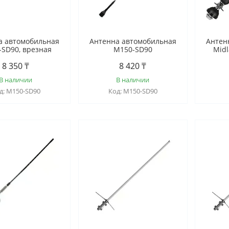
а автомобильная
Антенна автомобильная
Антен
SD90, врезная
M150-SD90
Midl
8 350 ₸
8 420 ₸
В наличии
В наличии
M150-SD90
M150-SD90