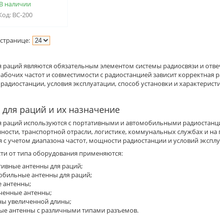
В наличии
BC-200
 раций являются обязательным элементом системы радиосвязи и отвеч
рабочих частот и совместимости с радиостанцией зависит корректная
радиостанции, условия эксплуатации, способ установки и характерист
 для раций и их назначение
я раций используются с портативными и автомобильными радиостанция
ости, транспортной отрасли, логистике, коммунальных службах и на
 с учетом диапазона частот, мощности радиостанции и условий эксплу
сти от типа оборудования применяются:
тивные антенны для раций;
обильные антенны для раций;
е антенны;
ченные антенны;
ны увеличенной длины;
ые антенны с различными типами разъемов.