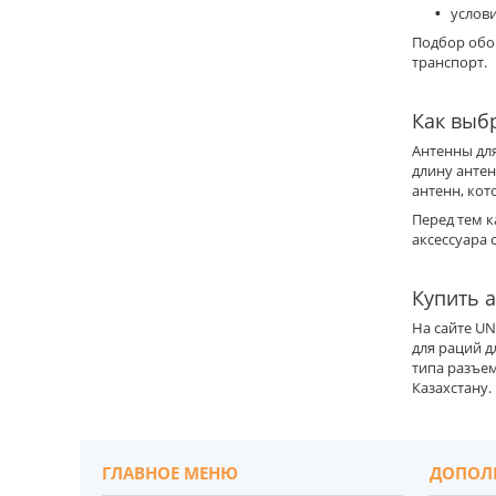
услови
Подбор обо
транспорт.
Как выб
Антенны дл
длину анте
антенн, ко
Перед тем к
аксессуара
Купить 
На сайте UN
для раций д
типа разъем
Казахстану.
ГЛАВНОЕ МЕНЮ
ДОПОЛ