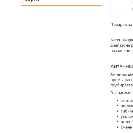
Антенны для
диапазона 
назначение 
Антенны
Антенны дл
промышленн
подбирается
В зависимо
порта
автом
гибки
укоро
антен
сменн