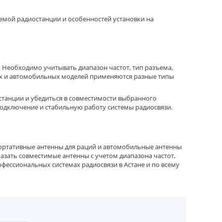
емой радиостанции и особенностей установки на
Необходимо учитывать диапазон частот, тип разъема,
ых и автомобильных моделей применяются разные типы
станции и убедиться в совместимости выбранного
подключение и стабильную работу системы радиосвязи.
 портативные антенны для раций и автомобильные антенны
казать совместимые антенны с учетом диапазона частот,
офессиональных системах радиосвязи в Астане и по всему