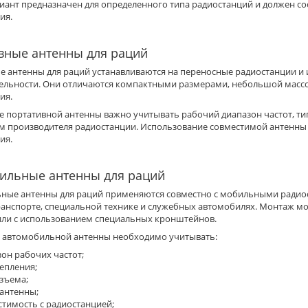
иант предназначен для определенного типа радиостанций и должен со
ия.
вные антенны для раций
е антенны для раций устанавливаются на переносные радиостанции и 
тельности. Они отличаются компактными размерами, небольшой масс
ия.
е портативной антенны важно учитывать рабочий диапазон частот, ти
м производителя радиостанции. Использование совместимой антенн
ия.
ильные антенны для раций
ные антенны для раций применяются совместно с мобильными радиос
ранспорте, специальной технике и служебных автомобилях. Монтаж мо
или с использованием специальных кронштейнов.
 автомобильной антенны необходимо учитывать:
он рабочих частот;
епления;
зъема;
 антенны;
стимость с радиостанцией;