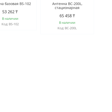
на базовая BS-102
Антенна BC-200L,
стационарная
53 262 ₸
65 458 ₸
В наличии
В наличии
BS-102
BC-200L