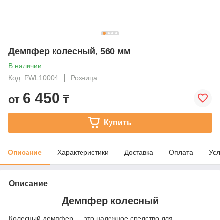
Демпфер колесный, 560 мм
В наличии
Код: PWL10004
Розница
6 450
от
₸
Купить
Описание
Характеристики
Доставка
Оплата
Усл
Описание
Демпфер колесный
Колесный демпфер — это надежное средство для