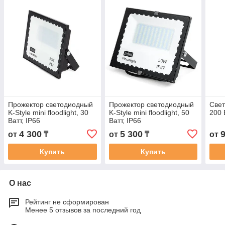
Прожектор светодиодный
Прожектор светодиодный
Свет
K-Style mini floodlight, 30
K-Style mini floodlight, 50
200 
Ватт, IP66
Ватт, IP66
4 300
5 300
от
₸
от
₸
от
Купить
Купить
О нас
Рейтинг не сформирован
Менее 5 отзывов за последний год