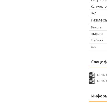
Количеств
Вид
Размер
Высота
Ширина
Глубина
Вес
Специф
DP1400
DP140
Информ