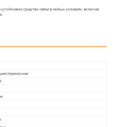
устойчивое средство связи в любых условиях, включая
а.
ция переносная
й
ик
е
ема