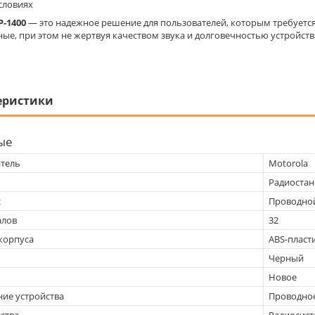
словиях
P-1400
— это надежное решение для пользователей, которым требуется 
ые, при этом не жертвуя качеством звука и долговечностью устройств
еристики
ые
тель
Motorola
Радиостан
с
Проводно
алов
32
корпуса
ABS-пласт
Черный
Новое
ие устройства
Проводно
ства
Радиосист