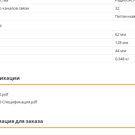
о каналов связи
32
Петличная
ы
62 мм
128 мм
44 мм
0.348 кг
икации
.pdf
0 Спецификация.pdf
ация для заказа