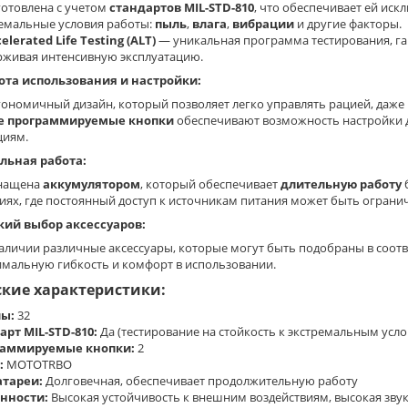
готовлена с учетом
стандартов MIL-STD-810
, что обеспечивает ей ис
емальные условия работы:
пыль
,
влага
,
вибрации
и другие факторы.
elerated Life Testing (ALT)
— уникальная программа тестирования, гар
живая интенсивную эксплуатацию.
ота использования и настройки:
ономичный дизайн, который позволяет легко управлять рацией, даже 
е программируемые кнопки
обеспечивают возможность настройки д
циям.
льная работа:
нащена
аккумулятором
, который обеспечивает
длительную работу
б
иях, где постоянный доступ к источникам питания может быть ограни
ий выбор аксессуаров:
аличии различные аксессуары, которые могут быть подобраны в соотв
мальную гибкость и комфорт в использовании.
ские характеристики:
ы:
32
арт MIL-STD-810:
Да (тестирование на стойкость к экстремальным усл
раммируемые кнопки:
2
:
MOTOTRBO
атареи:
Долговечная, обеспечивает продолжительную работу
нности:
Высокая устойчивость к внешним воздействиям, высокая звук