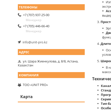
Из
экстр
Acc
+7 (707) 937-25-00
выдер
Менеджер
Прост
+7 (705) 446-66-40
Эрг
Менеджер
Дв
функ
info@unit-pro.kz
Длите
Ос
услов
Широк
ул. Шара Жиенкулова, д. 8/8, Астана,
Казахстан
В н
макси
Техниче
ТОО «UNIT PRO»
Канал
Станд
Прог
Карта
Серия
Тип б
Особе