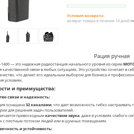
возврат товара в течение 14 дней
п
Рация ручная
-1400 — это надежная радиостанция начального уровня из серии
MOT
 качественной связи в любых ситуациях. Это устройство сочетает в 
качество, что делает его идеальным выбором для бизнеса и професси
я условиях.
ости и преимущества:
тво связи и надежность:
ция оснащена
32 каналами
, что дает возможность гибко настраивать
рии для решения задач пользователей.
личается превосходным
качеством звука
, даже в условиях слабого си
х с плотным потоком людей или в шумных помещениях.
вечность и устойчивость: