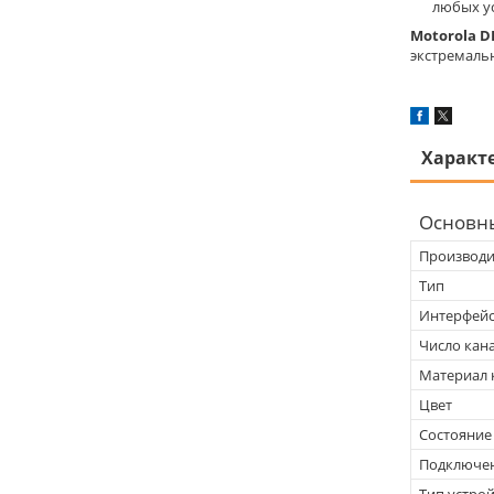
любых у
Motorola D
экстремальн
Характ
Основн
Производи
Тип
Интерфей
Число кан
Материал 
Цвет
Состояние
Подключен
Тип устрой