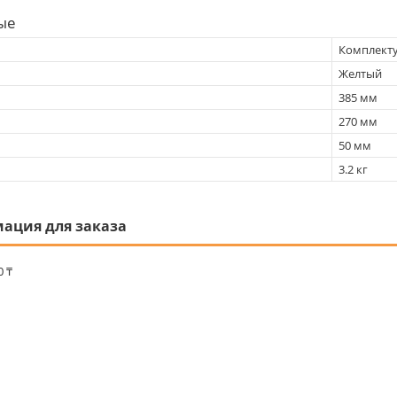
ые
Комплект
Желтый
385 мм
270 мм
50 мм
3.2 кг
ация для заказа
0 ₸