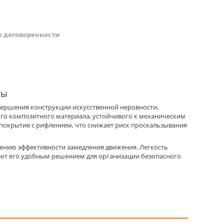
о договоренности
ты
вершения конструкции искусственной неровности,
ого композитного материала, устойчивого к механическим
покрытие с рифлением, что снижает риск проскальзывания
ению эффективности замедления движения. Легкость
ают его удобным решением для организации безопасного