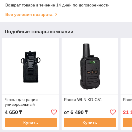
Возврат товара в течение 14 дней по договоренности
Все условия возврата
Подобные товары компании
Чехол для рации
Рация WLN KD-C51
Раци
универсальный
4 650
6 490
21 
₸
от
₸
Купить
Купить