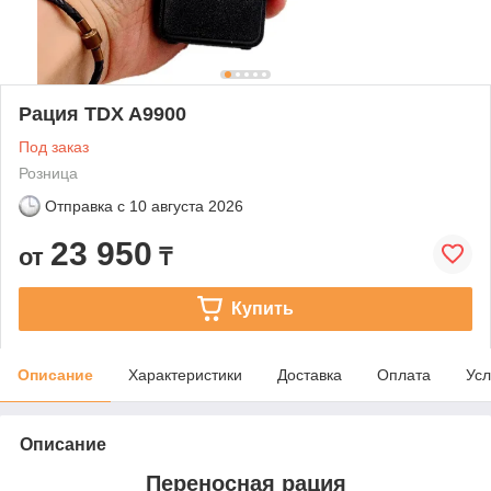
Рация TDX A9900
Под заказ
Розница
Отправка с
10 августа 2026
23 950
от
₸
Купить
Описание
Характеристики
Доставка
Оплата
Усл
Описание
Переносная рация