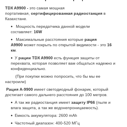
TDX A9900 -
это самая мощная
портативная,
сертифицированная радиостанция
в
Казахстане.
Мощность передатчика данной модели
составляет:
16W
Максимальные расстояния которые
рация
A9900
может покрыть по открытой видимости - это
16
км
.
У
рации TDX A9900
есть функция защиты от
перехвата, которая позволяет вам общаться надежно и
конфиденциально.
(При покупки можно попросить, что бы мы ее
настроили)
Рация A-9900
имеет светодиодный фонарик, который
достигает самого дальнего расстояния до 100 метров.
А так же радиостанция имеет
защиту IP66
(пыле и
влага защита, а так же водонепроницаемость).
Емкость аккумулятора: 2600 mAh
Частотный диапазон: 400-520 МГц