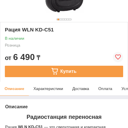
Рация WLN KD-C51
В наличии
Розница
6 490
от
₸
Купить
Описание
Характеристики
Доставка
Оплата
Усл
Описание
Радиостанция переносная
Рация
WLN KD-C51
— это сверхтонкая и компактная