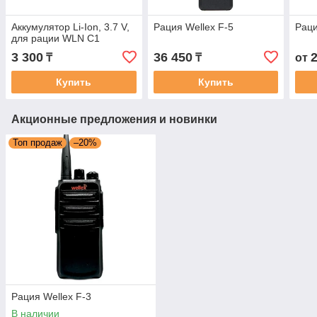
Аккумулятор Li-Ion, 3.7 V,
Рация Wellex F-5
Рац
для рации WLN С1
3 300
36 450
₸
₸
от
Купить
Купить
Акционные предложения и новинки
Топ продаж
–20%
Рация Wellex F-3
В наличии