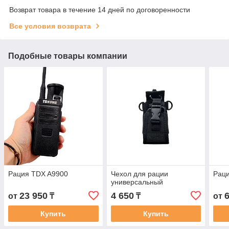
Возврат товара в течение 14 дней по договоренности
Все условия возврата
Подобные товары компании
Рация TDX A9900
Чехол для рации
Рац
универсальный
23 950
4 650
от
₸
₸
от
Купить
Купить