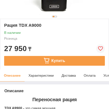
Рация TDX A9000
В наличии
Розница
27 950
₸
Купить
Описание
Характеристики
Доставка
Оплата
Усл
Описание
Переносная рация
TDX A9900 -
это самая мощная