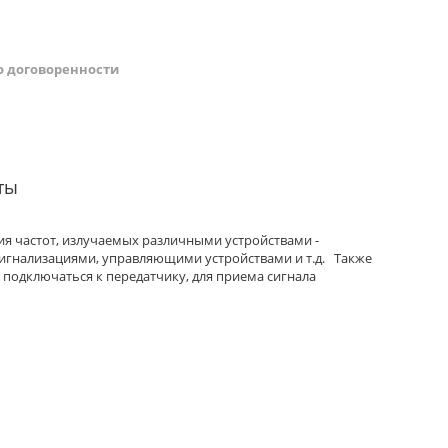
о договоренности
ты
я частот, излучаемых различными устройствами -
гнализациями, управляющими устройствами и т.д. Также
 подключаться к передатчику, для приема сигнала