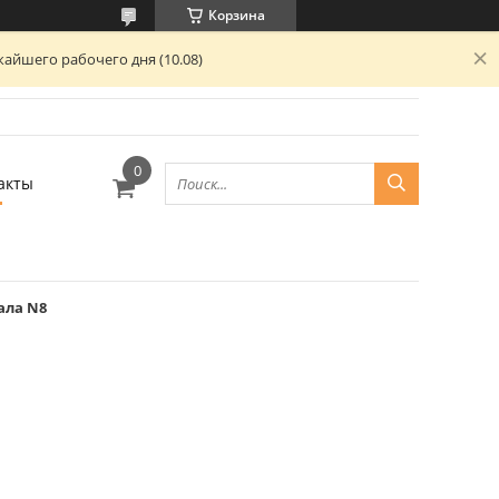
Корзина
айшего рабочего дня (10.08)
акты
ала N8