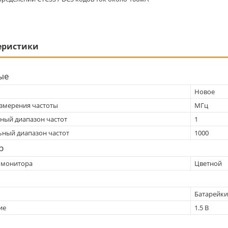
еристики
ые
Новое
змерения частоты
МГц
ый диапазон частот
1
ный диапазон частот
1000
р
 монитора
Цветной
Батарейки
ие
1.5 В