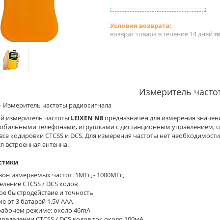
возврат товара в течение 14 дней
п
Измеритель часто
— Измеритель частоты радиосигнала
й измеритель частоты
LEIXEN N8
предназначен для измерения значени
обильными телефонами, игрушками с дистанционным управлением, си
все кодировки CTCSS и DCS. Для измерения частоты нет необходимости
ся встроенная антенна.
стики
зон измеряемых частот: 1МГц - 1000МГц
еление CTCSS / DCS кодов
ое быстродействие и точность
е от 3 батарей 1.5V AAA
 рабочем режиме: около 46mA
ределении CTCSS / DCS кодов ток около 100мА