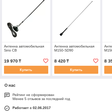
Антенна автомобильная
Антенна автомобильная
Анте
Sirio CB
M150-SD90
M150
19 970
8 420
8 3
₸
₸
Купить
Купить
О нас
Рейтинг не сформирован
Менее 5 отзывов за последний год
Работает с 02.06.2017