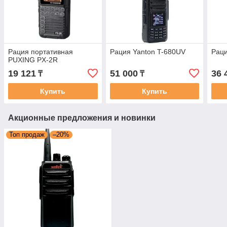
Рация портативная
Рация Yanton T-680UV
Раци
PUXING PX-2R
19 121
51 000
36 
₸
₸
Купить
Купить
Акционные предложения и новинки
Топ продаж
–20%