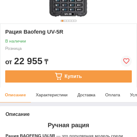
Рация Baofeng UV-5R
В наличии
Розница
22 955
от
₸
Купить
Описание
Характеристики
Доставка
Оплата
Усл
Описание
Ручная рация
Рация BAOFENG UV-5R
— это популярная модель среди