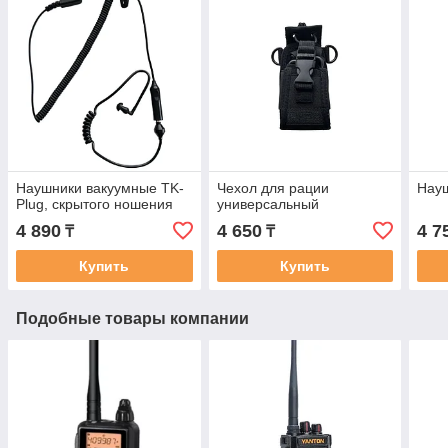
Наушники вакуумные TK-
Чехол для рации
Науш
Plug, скрытого ношения
универсальный
4 890
4 650
4 7
₸
₸
Купить
Купить
Подобные товары компании