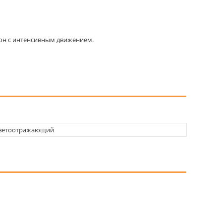
 зон с интенсивным движением.
светоотражающий