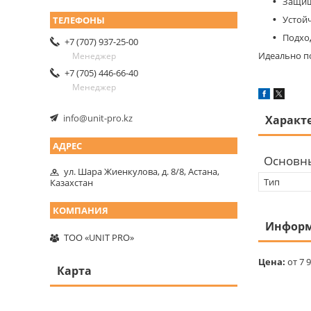
Защищ
Устой
Подхо
+7 (707) 937-25-00
Идеально по
Менеджер
+7 (705) 446-66-40
Менеджер
info@unit-pro.kz
Характ
Основн
ул. Шара Жиенкулова, д. 8/8, Астана,
Тип
Казахстан
Информ
ТОО «UNIT PRO»
Цена:
от 7 9
Карта