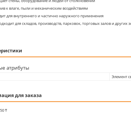
ает стены, оборудование и людей от столкновений
чив к влаге, пыли и механическим воздействиям
дит для внутреннего и частично наружного применения
дходит для складов, производств, парковок, торговых залов и других
еристики
ые атрибуты
Элемент 
ация для заказа
50 ₸