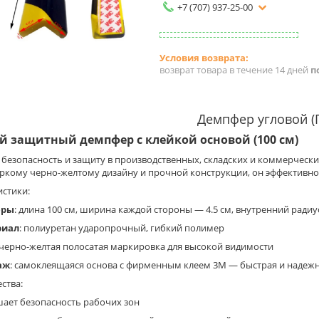
+7 (707) 937-25-00
возврат товара в течение 14 дней
п
Демпфер угловой (
вой защитный демпфер с клейкой основой (100 см)
 безопасность и защиту в производственных, складских и коммерчес
яркому черно-желтому дизайну и прочной конструкции, он эффективно
истики:
еры
: длина 100 см, ширина каждой стороны — 4.5 см, внутренний радиу
риал
: полиуретан ударопрочный, гибкий полимер
 черно-желтая полосатая маркировка для высокой видимости
аж
: самоклеящаяся основа с фирменным клеем 3M — быстрая и надежн
ства:
ает безопасность рабочих зон