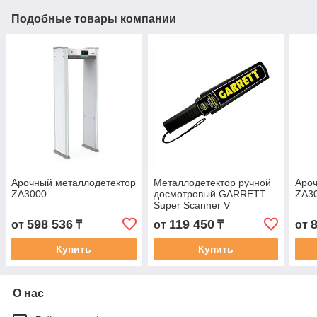
Подобные товары компании
Арочный металлодетектор
Металлодетектор ручной
Ароч
ZA3000
досмотровый GARRETT
ZA3
Super Scanner V
598 536
119 450
от
₸
от
₸
от
Купить
Купить
О нас