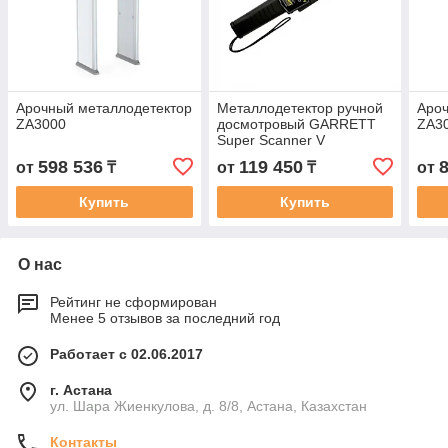
Арочный металлодетектор
Металлодетектор ручной
Ароч
ZA3000
досмотровый GARRETT
ZA3
Super Scanner V
598 536
119 450
от
₸
от
₸
от
Купить
Купить
О нас
Рейтинг не сформирован
Менее 5 отзывов за последний год
Работает с 02.06.2017
г. Астана
ул. Шара Жиенкулова, д. 8/8, Астана, Казахстан
Контакты