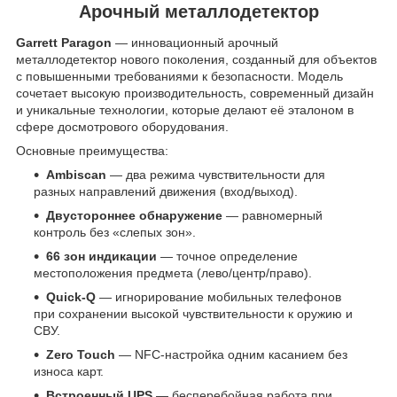
Арочный металлодетектор
Garrett Paragon
— инновационный арочный
металлодетектор нового поколения, созданный для объектов
с повышенными требованиями к безопасности. Модель
сочетает высокую производительность, современный дизайн
и уникальные технологии, которые делают её эталоном в
сфере досмотрового оборудования.
Основные преимущества:
Ambiscan
— два режима чувствительности для
разных направлений движения (вход/выход).
Двустороннее обнаружение
— равномерный
контроль без «слепых зон».
66 зон индикации
— точное определение
местоположения предмета (лево/центр/право).
Quick-Q
— игнорирование мобильных телефонов
при сохранении высокой чувствительности к оружию и
СВУ.
Zero Touch
— NFC-настройка одним касанием без
износа карт.
Встроенный UPS
— бесперебойная работа при