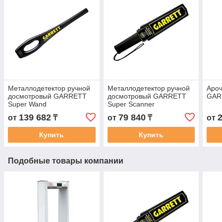
Металлодетектор ручной
Металлодетектор ручной
Ароч
досмотровый GARRETT
досмотровый GARRETT
GAR
Super Wand
Super Scanner
139 682
79 840
от
₸
от
₸
от
Купить
Купить
Подобные товары компании