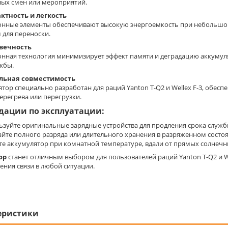
ных смен или мероприятий.
ктность и легкость
онные элементы обеспечивают высокую энергоемкость при небольшом 
 для переноски.
вечность
нная технология минимизирует эффект памяти и деградацию аккумуля
жбы.
льная совместимость
тор специально разработан для раций Yanton T-Q2 и Wellex F-3, обес
ерегрева или перегрузки.
дации по эксплуатации:
ьзуйте оригинальные зарядные устройства для продления срока служб
айте полного разряда или длительного хранения в разряженном состо
те аккумулятор при комнатной температуре, вдали от прямых солнечны
ор
станет отличным выбором для пользователей раций Yanton T-Q2 и W
ения связи в любой ситуации.
еристики