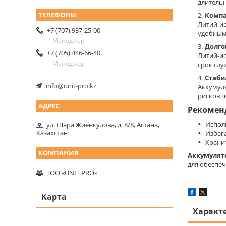
длитель
Компа
Литий-и
+7 (707) 937-25-00
удобным
Менеджер
Долго
+7 (705) 446-66-40
Литий-ио
Менеджер
срок слу
Стаби
info@unit-pro.kz
Аккумуля
рисков п
Рекомен
Испол
ул. Шара Жиенкулова, д. 8/8, Астана,
Казахстан
Избег
Храни
Аккумулят
для обеспеч
ТОО «UNIT PRO»
Карта
Характ