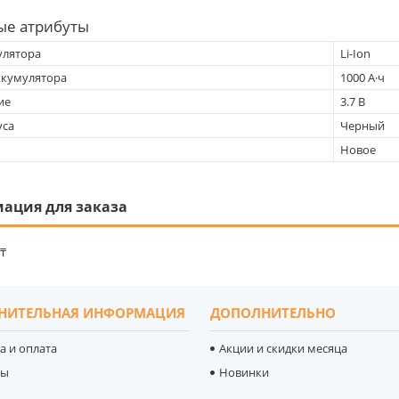
ые атрибуты
улятора
Li-Ion
ккумулятора
1000 А·ч
ие
3.7 В
уса
Черный
Новое
ация для заказа
 ₸
НИТЕЛЬНАЯ ИНФОРМАЦИЯ
ДОПОЛНИТЕЛЬНО
а и оплата
Акции и скидки месяца
ты
Новинки