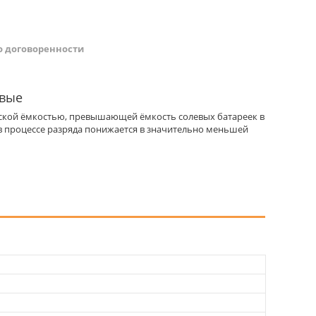
о договоренности
овые
ской ёмкостью, превышающей ёмкость солевых батареек в
 в процессе разряда понижается в значительно меньшей