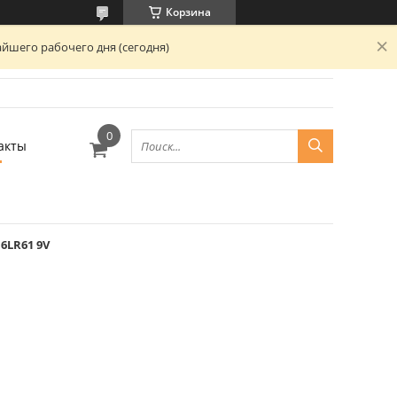
Корзина
йшего рабочего дня (сегодня)
акты
 6LR61 9V