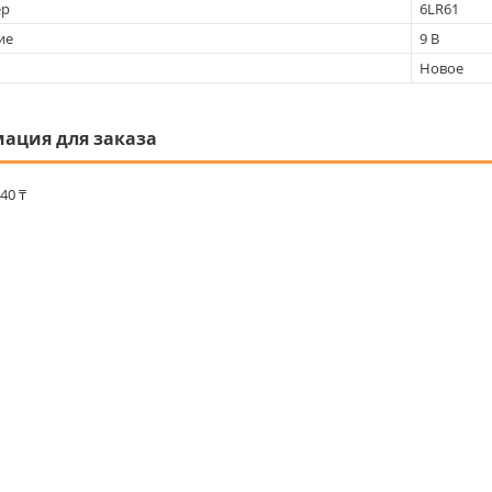
ер
6LR61
ие
9 В
Новое
ация для заказа
40 ₸