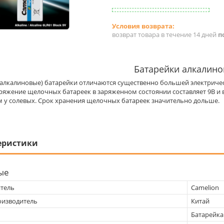
возврат товара в течение 14 дней
п
Батарейки алкалин
алкалиновые) батарейки отличаются существенно большей электриче
пряжение щелочных батареек в заряженном состоянии составляет 9В и
м у солевых. Срок хранения щелочных батареек значительно дольше.
еристики
ые
тель
Camelion
оизводитель
Китай
Батарейка