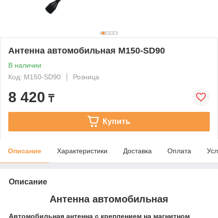
Антенна автомобильная M150-SD90
В наличии
Код: M150-SD90
Розница
8 420
₸
Купить
Описание
Характеристики
Доставка
Оплата
Усл
Описание
Антенна автомобильная
Автомобильная антенна с креплением на магнитном