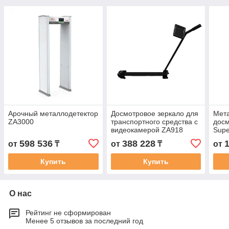
Арочный металлодетектор
Досмотровое зеркало для
Мета
ZA3000
транспортного средства с
дос
видеокамерой ZA918
Supe
598 536
388 228
от
₸
от
₸
от
Купить
Купить
О нас
Рейтинг не сформирован
Менее 5 отзывов за последний год