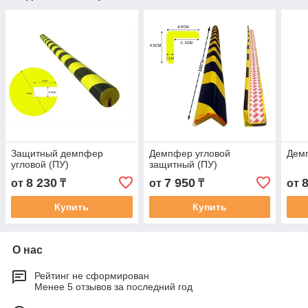
Защитный демпфер
Демпфер угловой
Демп
угловой (ПУ)
защитный (ПУ)
8 230
7 950
от
₸
от
₸
от
Купить
Купить
О нас
Рейтинг не сформирован
Менее 5 отзывов за последний год